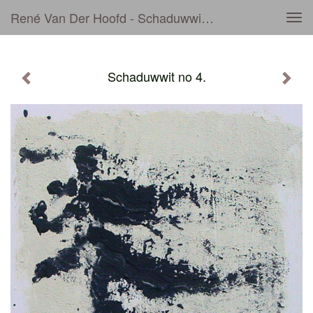
René Van Der Hoofd - Schaduwwit No 4.
Tog
navi
Schaduwwit no 4.