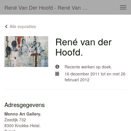
René Van Der Hoofd - René Van Der Hoofd.
Tog
navi
Alle exposities
René van der
Hoofd.
Recente werken op doek.
16 december 2011 tot en met 26
februari 2012
Adresgegevens
Menno Art Gallery.
Zeedijk 732
8300 Knokke-Heist.